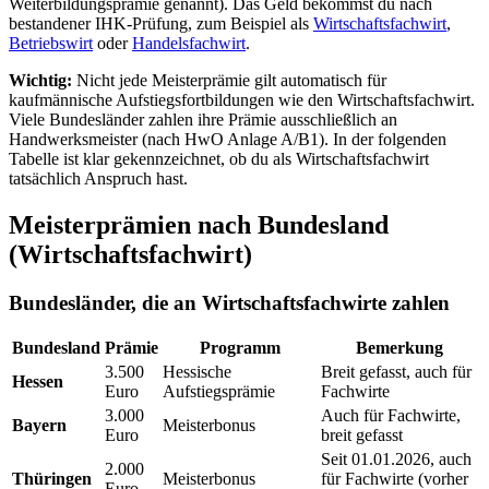
Weiterbildungsprämie genannt). Das Geld bekommst du nach
bestandener IHK-Prüfung, zum Beispiel als
Wirtschaftsfachwirt
,
Betriebswirt
oder
Handelsfachwirt
.
Wichtig:
Nicht jede Meisterprämie gilt automatisch für
kaufmännische Aufstiegsfortbildungen wie den Wirtschaftsfachwirt.
Viele Bundesländer zahlen ihre Prämie ausschließlich an
Handwerksmeister (nach HwO Anlage A/B1). In der folgenden
Tabelle ist klar gekennzeichnet, ob du als Wirtschaftsfachwirt
tatsächlich Anspruch hast.
Meisterprämien nach Bundesland
(Wirtschaftsfachwirt)
Bundesländer, die an Wirtschaftsfachwirte zahlen
Bundesland
Prämie
Programm
Bemerkung
3.500
Hessische
Breit gefasst, auch für
Hessen
Euro
Aufstiegsprämie
Fachwirte
3.000
Auch für Fachwirte,
Bayern
Meisterbonus
Euro
breit gefasst
Seit 01.01.2026, auch
2.000
Thüringen
Meisterbonus
für Fachwirte (vorher
Euro