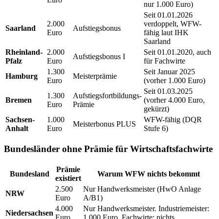
nur 1.000 Euro)
Seit 01.01.2026
2.000
verdoppelt, WFW-
Saarland
Aufstiegsbonus
Euro
fähig laut IHK
Saarland
Rheinland-
2.000
Seit 01.01.2020, auch
Aufstiegsbonus I
Pfalz
Euro
für Fachwirte
1.300
Seit Januar 2025
Hamburg
Meisterprämie
Euro
(vorher 1.000 Euro)
Seit 01.03.2025
1.300
Aufstiegsfortbildungs-
Bremen
(vorher 4.000 Euro,
Euro
Prämie
gekürzt)
Sachsen-
1.000
WFW-fähig (DQR
Meisterbonus PLUS
Anhalt
Euro
Stufe 6)
Bundesländer ohne Prämie für Wirtschaftsfachwirte
Prämie
Bundesland
Warum WFW nichts bekommt
existiert
2.500
Nur Handwerksmeister (HwO Anlage
NRW
Euro
A/B1)
4.000
Nur Handwerksmeister. Industriemeister:
Niedersachsen
Euro
1.000 Euro. Fachwirte: nichts